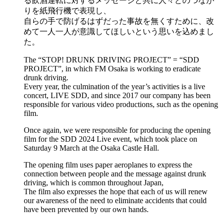
る飲酒運転に対するメッセージと共に人々とのつなが
りを紙飛行機で表現し、
自らの手で防げるはずだった事故を無くすために、改
めて一人一人が意識してほしいという思いを込めまし
た。
The “STOP! DRUNK DRIVING PROJECT” = “SDD
PROJECT”, in which FM Osaka is working to eradicate
drunk driving.
Every year, the culmination of the year’s activities is a live
concert, LIVE SDD, and since 2017 our company has been
responsible for various video productions, such as the opening
film.
Once again, we were responsible for producing the opening
film for the SDD 2024 Live event, which took place on
Saturday 9 March at the Osaka Castle Hall.
The opening film uses paper aeroplanes to express the
connection between people and the message against drunk
driving, which is common throughout Japan,
The film also expresses the hope that each of us will renew
our awareness of the need to eliminate accidents that could
have been prevented by our own hands.