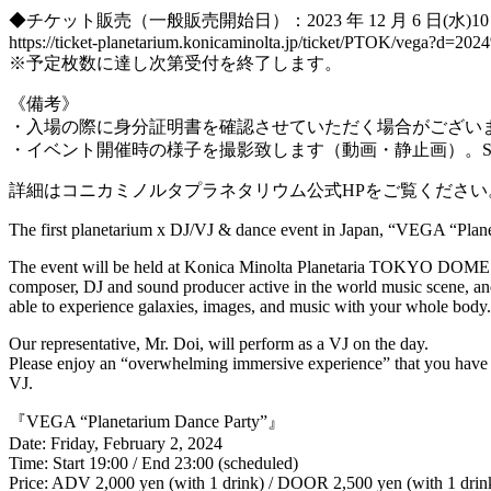
◆チケット販売（一般販売開始日）：2023 年 12 月 6 日(水)10 
https://ticket-planetarium.konicaminolta.jp/ticket/PTOK/vega?d=
※予定枚数に達し次第受付を終了します。
《備考》
・入場の際に身分証明書を確認させていただく場合がござい
・イベント開催時の様子を撮影致します（動画・静止画）。S
詳細はコニカミノルタプラネタリウム公式HPをご覧ください
The first planetarium x DJ/VJ & dance event in Japan, “VEGA “Plan
The event will be held at Konica Minolta Planetaria TOKYO DOME1, a f
composer, DJ and sound producer active in the world music scene, a
able to experience galaxies, images, and music with your whole body.
Our representative, Mr. Doi, will perform as a VJ on the day.
Please enjoy an “overwhelming immersive experience” that you have n
VJ.
『VEGA “Planetarium Dance Party”』
Date: Friday, February 2, 2024
Time: Start 19:00 / End 23:00 (scheduled)
Price: ADV 2,000 yen (with 1 drink) / DOOR 2,500 yen (with 1 drin