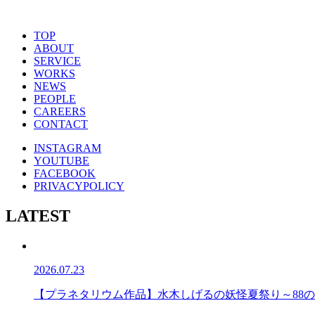
TOP
ABOUT
SERVICE
WORKS
NEWS
PEOPLE
CAREERS
CONTACT
INSTAGRAM
YOUTUBE
FACEBOOK
PRIVACYPOLICY
LATEST
2026.07.23
【プラネタリウム作品】水木しげるの妖怪夏祭り～88