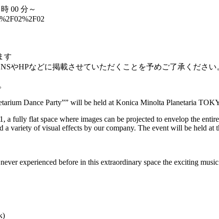
時 00 分～
2024%2F02%2F02
ます
NSやHPなどに掲載させていただくことを予めご了承ください
。
etarium Dance Party”” will be held at Konica Minolta Planetaria TOK
ully flat space where images can be projected to envelop the entire do
nd a variety of visual effects by our company. The event will be hel
ever experienced before in this extraordinary space the exciting musi
k)