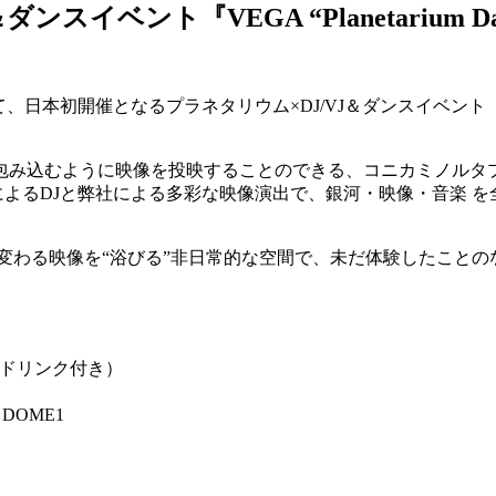
ベント『VEGA “Planetarium Dan
本初開催となるプラネタリウム×DJ/VJ＆ダンスイベント『VEGA “Pl
み込むように映像を投映することのできる、コニカミノルタプラ
によるDJと弊社による多彩な映像演出で、銀河・映像・音楽 
り変わる映像を“浴びる”非日常的な空間で、未だ体験したことの
（1 ドリンク付き）
OME1