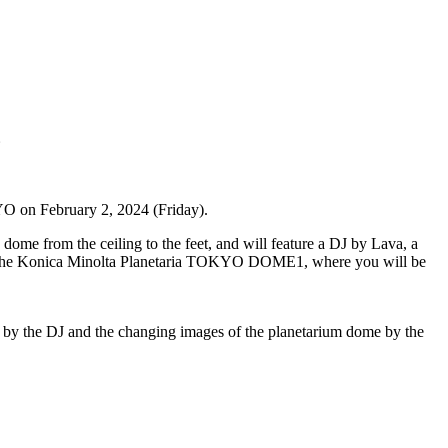
。
YO on February 2, 2024 (Friday).
me from the ceiling to the feet, and will feature a DJ by Lava, a
d at the Konica Minolta Planetaria TOKYO DOME1, where you will be
c by the DJ and the changing images of the planetarium dome by the