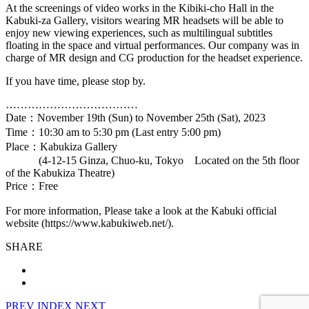
At the screenings of video works in the Kibiki-cho Hall in the
Kabuki-za Gallery, visitors wearing MR headsets will be able to
enjoy new viewing experiences, such as multilingual subtitles
floating in the space and virtual performances. Our company was in
charge of MR design and CG production for the headset experience.
If you have time, please stop by.
………………………………
Date：November 19th (Sun) to November 25th (Sat), 2023
Time：10:30 am to 5:30 pm (Last entry 5:00 pm)
Place：Kabukiza Gallery
(4-12-15 Ginza, Chuo-ku, Tokyo Located on the 5th floor
of the Kabukiza Theatre)
Price：Free
For more information, Please take a look at the Kabuki official
website (https://www.kabukiweb.net/).
SHARE
PREV
INDEX
NEXT