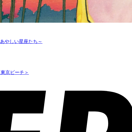
のあやしい星座たち～
ス東京ビーチ＞