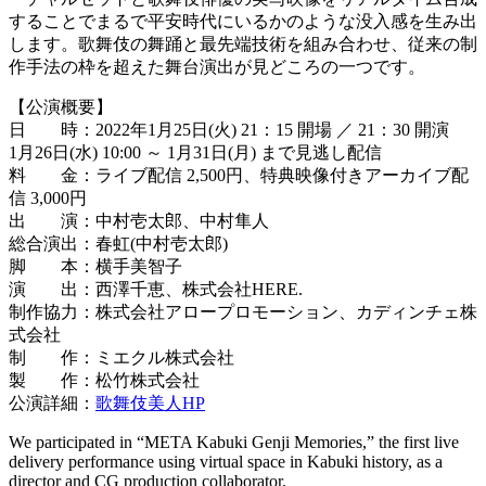
することでまるで平安時代にいるかのような没入感を生み出
します。歌舞伎の舞踊と最先端技術を組み合わせ、従来の制
作手法の枠を超えた舞台演出が見どころの一つです。
【公演概要】
日 時：2022年1月25日(火) 21：15 開場 ／ 21：30 開演
1月26日(水) 10:00 ～ 1月31日(月) まで見逃し配信
料 金：ライブ配信 2,500円、特典映像付きアーカイブ配
信 3,000円
出 演：中村壱太郎、中村隼人​
総合演出：春虹(中村壱太郎)​
脚 本：横手美智子​
演 出：西澤千恵​、株式会社HERE.
制作協力：株式会社アロープロモーション​、カディンチェ株
式会社
制 作：ミエクル株式会社​
製 作：松竹株式会社​
公演詳細：
歌舞伎美人HP
We participated in “META Kabuki Genji Memories,” the first live
delivery performance using virtual space in Kabuki history, as a
director and CG production collaborator.